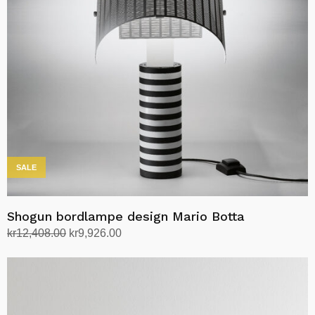
kan
velges
på
produktsiden
SALE
Shogun bordlampe design Mario Botta
Opprinnelig
Nåværende
kr
12,408.00
kr
9,926.00
pris
pris
Legg i handlekurv
var:
er:
kr12,408.00.
kr9,926.00.