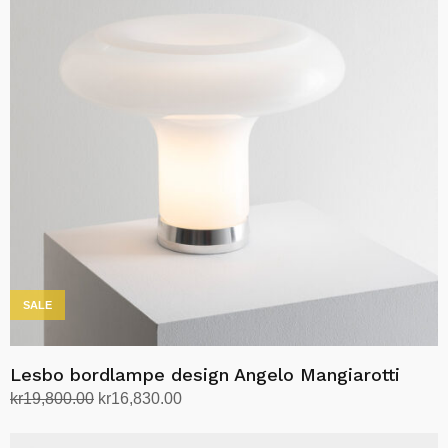
SALE
Lesbo bordlampe design Angelo Mangiarotti
Opprinnelig
Nåværende
kr
19,800.00
kr
16,830.00
pris
pris
Legg i handlekurv
var:
er: