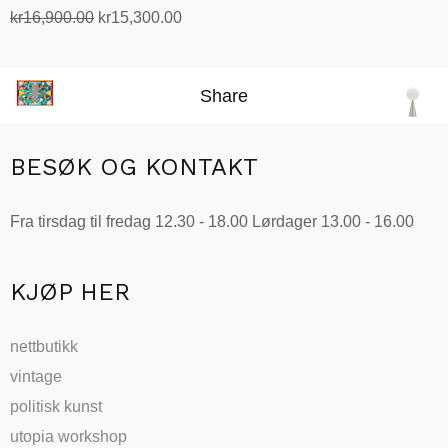
Opprinnelig
Nåværende
kr
16,900.00
kr
15,300.00
pris
pris
Legg i handlekurv
var:
er:
kr16,900.00.
kr15,300.00.
Share
BESØK OG KONTAKT
Fra tirsdag til fredag 12.30 - 18.00 Lørdager 13.00 - 16.00
KJØP HER
nettbutikk
vintage
politisk kunst
utopia workshop