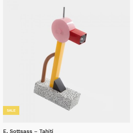
kr19,800.00.
kr16,830.00.
SALE
E. Sottsass – Tahiti