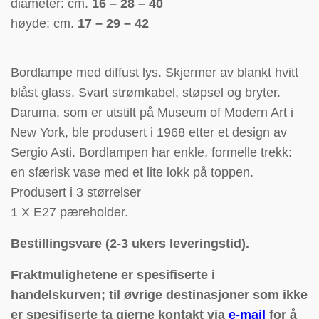
diameter: cm.
16 – 28 – 40
høyde: cm.
17 – 29 – 42
Bordlampe med diffust lys. Skjermer av blankt hvitt
blåst glass. Svart strømkabel, støpsel og bryter.
Daruma, som er utstilt på Museum of Modern Art i
New York, ble produsert i 1968 etter et design av
Sergio Asti. Bordlampen har enkle, formelle trekk:
en sfærisk vase med et lite lokk på toppen.
P
rodusert i 3 størrelser
1 X E27 pæreholder.
Bestillingsvare (2-3 ukers leveringstid).
Fraktmulighetene er spesifiserte i
handelskurven; til øvrige destinasjoner som ikke
er spesifiserte ta gjerne kontakt via
e-mail
for å