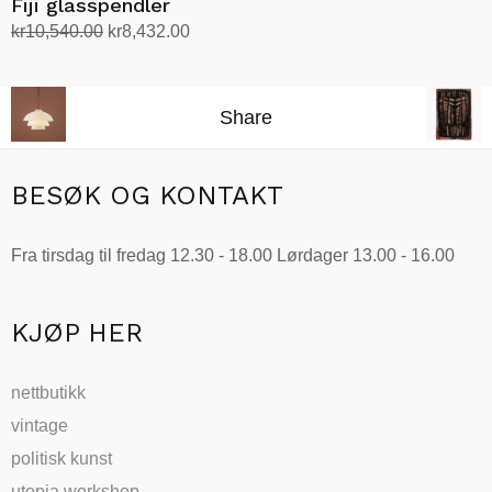
Fiji glasspendler
Opprinnelig
Nåværende
kr
10,540.00
kr
8,432.00
pris
pris
Velg alternativ
Dette
var:
er:
produktet
kr10,540.00.
kr8,432.00.
Share
har
flere
varianter.
BESØK OG KONTAKT
Alternativene
kan
Fra tirsdag til fredag 12.30 - 18.00 Lørdager 13.00 - 16.00
velges
på
produktsiden
KJØP HER
nettbutikk
vintage
politisk kunst
utopia workshop