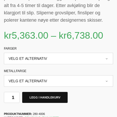
alt fra 4-5 timer til dager. Etter avkjøling blir de
klargjort til slip. Sliperne grovsliper, finsliper og
polerer kantene nøye etter designernes skisser.
kr
5,363.00
–
kr
6,738.00
FARGER
METALLFARGE
LEGG I HANDLEKURV
PRODUKTNUMMER:
280-4006