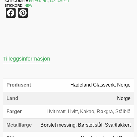
KATEGORIER:
BELYSNING
,
TAKLAMPER
STIKKORD:
NEW
Facebook
Pinterest
Tilleggsinformasjon
Produsent
Hadeland Glassverk. Norge
Land
Norge
Farger
Hvit matt, Hvitt, Kakao, Røkgrå, Stålblå
Metallfarge
Børstet messing
,
Børstet stål
,
Svartlakkert