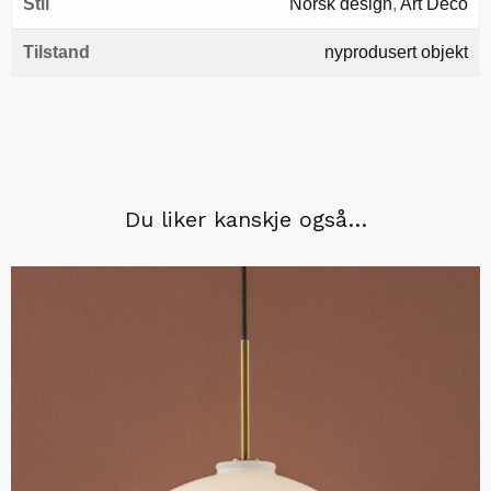
Stil
Norsk design
,
Art Deco
Tilstand
nyprodusert objekt
Du liker kanskje også…