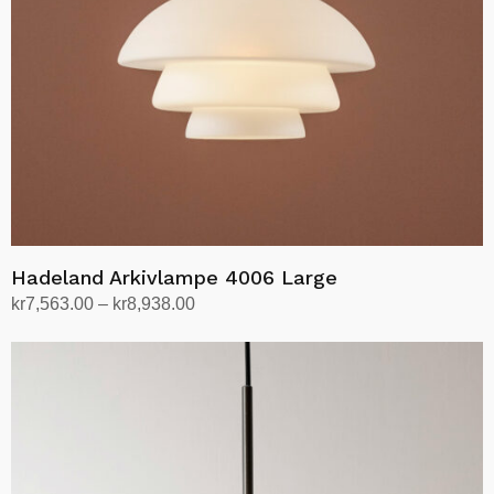
Hadeland Arkivlampe 4006 Large
Prisområde:
kr
7,563.00
–
kr
8,938.00
kr7,563.00
Velg alternativ
Dette
til
produktet
kr8,938.00
har
flere
varianter.
Alternativene