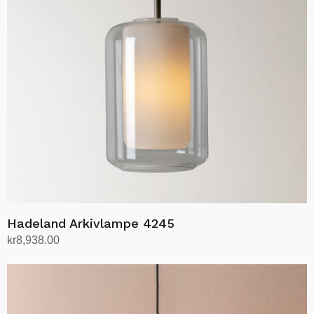
kan
velges
på
produktsiden
Hadeland Arkivlampe 4245
kr
8,938.00
Velg alternativ
Dette
produktet
har