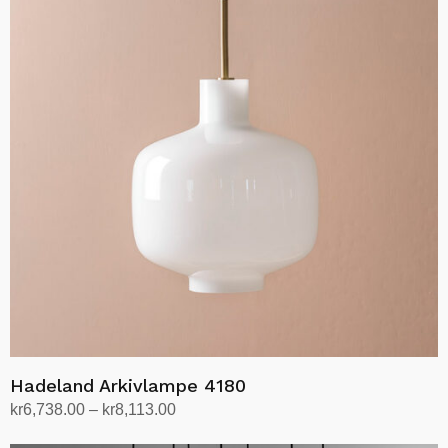
flere
varianter.
Alternativene
kan
velges
på
produktsiden
Hadeland Arkivlampe 4180
Prisområde:
kr
6,738.00
–
kr
8,113.00
kr6,738.00
Velg alternativ
Dette