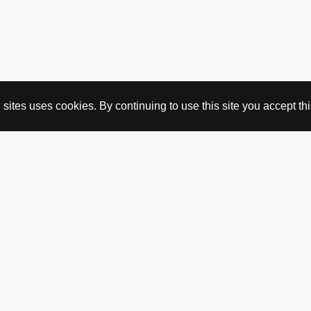
ites uses cookies. By continuing to use this site you accept this
KJØP HER
nettbutikk
vintage
politisk kunst
utopia workshop
kjøpsvilkår