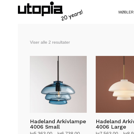
MØBLER
Sortert
Viser alle 2 resultater
etter
siste
Hadeland Arkivlampe
Hadeland Ark
4006 Small
4006 Large
Prisområde:
kr
5,363.00
–
kr
6,738.00
kr
7,563.00
–
kr
8,