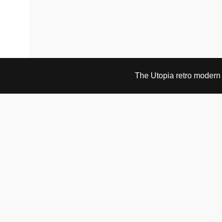
The Utopia retro modern s
BESØK OG KONTAKT
Fra tirsdag til fredag 12.30 - 18.00 Lørdager 13.00 -
16.00