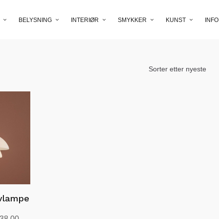
BELYSNING
INTERIØR
SMYKKER
KUNST
INFO
ivlampe
Prisområde:
938.00