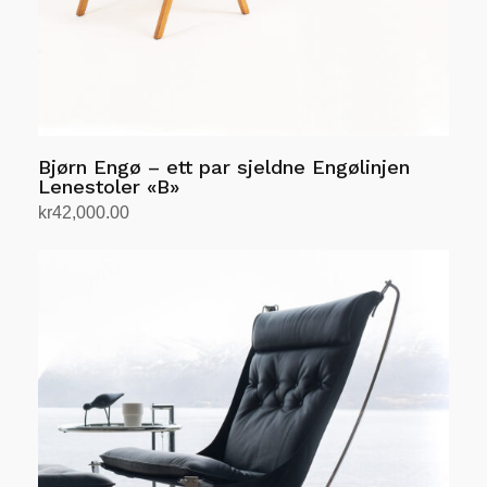
Bjørn Engø – ett par sjeldne Engølinjen
Lenestoler «B»
kr
42,000.00
Legg i handlekurv