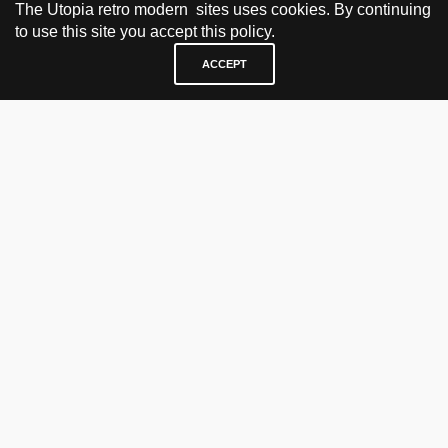
The Utopia retro modern sites uses cookies. By continuing
to use this site you accept this policy.
ACCEPT
BESØK OG KONTAKT
Fra tirsdag til fredag 12.30 - 18.00 Lørdager 13.00 - 16.00
KJØP HER
nettbutikk
vintage
politisk kunst
utopia workshop
kjøpsvilkår