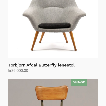
kan
velges
på
produktsiden
Torbjørn Afdal Butterfly lenestol
kr
36,000.00
Legg i handlekurv