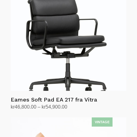
varianter.
Alternativene
kan
velges
på
produktsiden
Eames Soft Pad EA 217 fra Vitra
Prisområde:
kr
46,800.00
–
kr
54,900.00
kr46,800.00
Velg alternativ
Dette
til
produktet
kr54,900.00
har