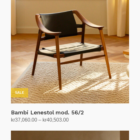
SALE
Bambi Lenestol mod. 56/2
Prisområde:
kr
37,060.00
–
kr
40,503.00
kr37,060.00
Velg alternativ
Dette
til
produktet