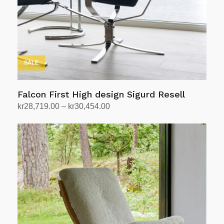
SALE
Falcon First High design Sigurd Resell
Prisområde:
kr
28,719.00
–
kr
30,454.00
kr28,719.00
Velg alternativ
Dette
til
produktet
kr30,454.00
har
flere
varianter.
Alternativene
kan
velges