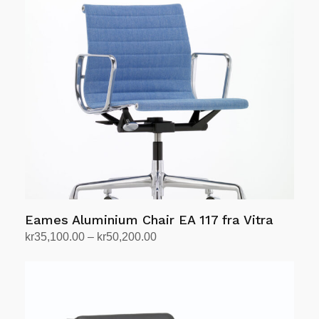
Eames Aluminium Chair EA 117 fra Vitra
Prisområde:
kr
35,100.00
–
kr
50,200.00
kr35,100.00
Velg alternativ
Dette
til
produktet
kr50,200.00
har
flere