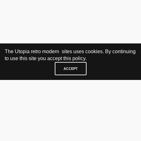
The Utopia retro modern sites uses cookies. By continuing
to use this site you accept this policy.
ACCEPT
BESØK OG KONTAKT
Fra tirsdag til fredag 12.30 - 18.00 Lørdager 13.00 - 16.00
KJØP HER