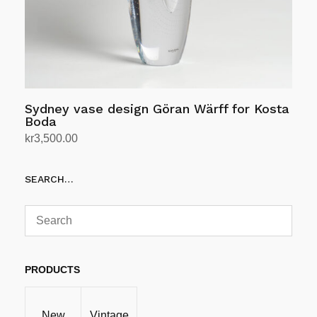
Sydney vase design Göran Wärff for Kosta
Boda
kr
3,500.00
Legg i handlekurv
SEARCH…
PRODUCTS
New
Vintage