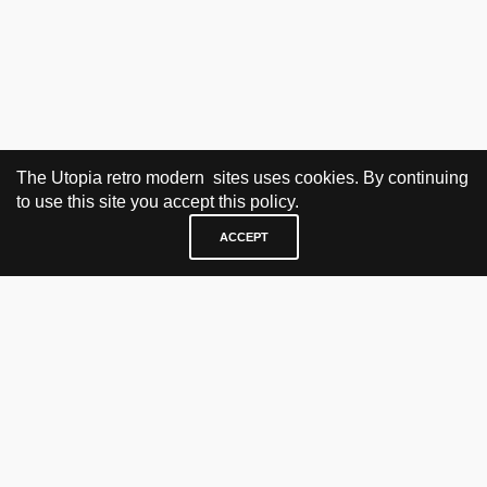
The Utopia retro modern sites uses cookies. By continuing
to use this site you accept this policy.
ACCEPT
BESØK OG KONTAKT
Fra tirsdag til fredag 12.30 - 18.00 Lørdager 13.00 - 16.00
KJØP HER