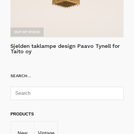
OUT OF STOCK
Sjelden taklampe design Paavo Tynell for
Taito oy
Les mer
SEARCH…
PRODUCTS
New
Vintage