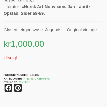
høyde: cm.
25,5
litteratur:
«Norsk Art-Nouveau», Jan-Lauritz
Opstad. Sider 58-59.
Glasert
leirgodsvase
. Jugendstil. Original vintage.
kr
1,000.00
Utsolgt
PRODUKTNUMMER:
410416
KATEGORIER:
INTERIØR
,
KERAMIKK
STIKKORD:
VINTAGE
Facebook
Pinterest