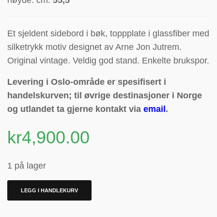
høyde: cm.
55,5
Et sjeldent sidebord i bøk, toppplate i glassfiber med
silketrykk motiv designet av Arne Jon Jutrem.
Original vintage. Veldig god stand. Enkelte brukspor.
Levering i Oslo-område er spesifisert i
handelskurven; til øvrige destinasjoner i Norge
og utlandet ta gjerne kontakt via
email
.
kr
4,900.00
1 på lager
LEGG I HANDLEKURV