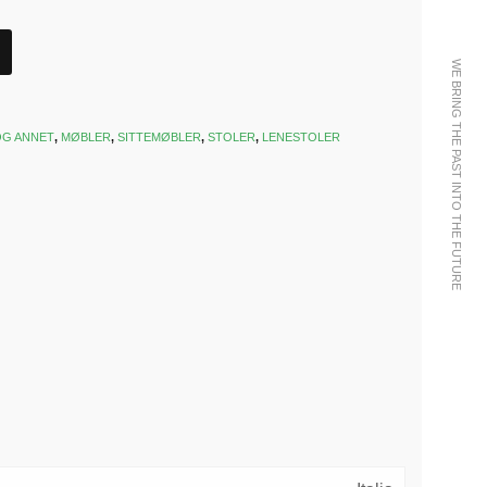
WE BRING THE PAST INTO THE FUTURE
OG ANNET
,
MØBLER
,
SITTEMØBLER
,
STOLER
,
LENESTOLER
k
est