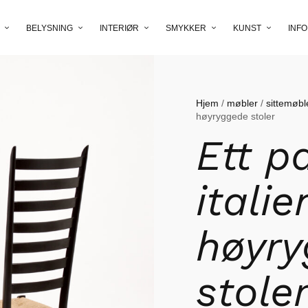
BELYSNING
INTERIØR
SMYKKER
KUNST
INFO
Hjem
/
møbler
/
sittemøbl
høyryggede stoler
Ett p
itali
høyr
stole