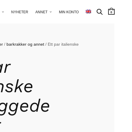
NYHETER
ANNET
MIN KONTO
0
er
/
barkrakker og annet
/ Ett par italienske
ar
enske
yggede
r