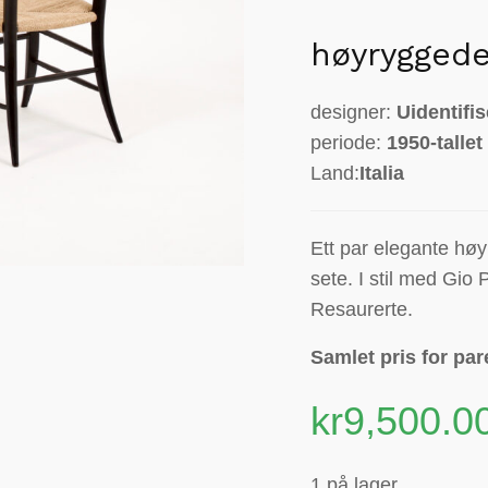
høyryggede
designer:
Uidentifis
periode:
1950-tallet
Land:
Italia
Ett par elegante høyr
sete. I stil med Gio 
Resaurerte.
Samlet pris for par
kr
9,500.0
1 på lager