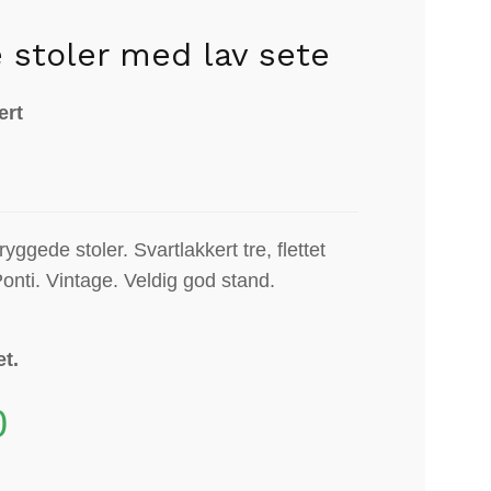
 stoler med lav sete
ert
yggede stoler. Svartlakkert tre, flettet
Ponti. Vintage. Veldig god stand.
et.
0