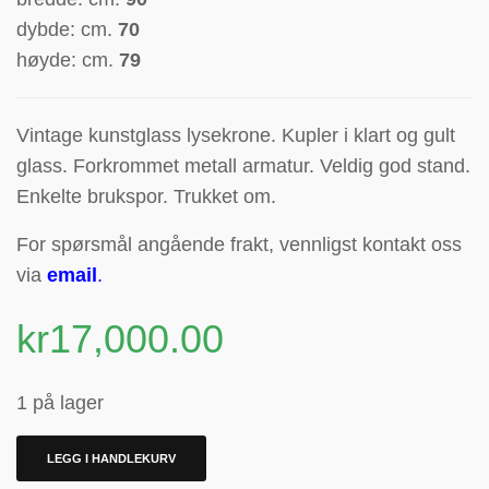
dybde: cm.
70
høyde: cm.
79
Vintage kunstglass lysekrone.
Kupler i klart og gult
glass.
Forkrommet metall armatur.
Veldig g
od stand.
Enkelte brukspor. Trukket om.
For spørsmål angående frakt, vennligst kontakt oss
via
email
.
kr
17,000.00
1 på lager
LEGG I HANDLEKURV