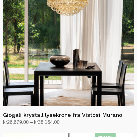
Giogali krystall lysekrone fra Vistosi Murano
Prisområde:
kr
26,679.00
–
kr
38,164.00
kr26,679.00
Velg alternativ
Dette