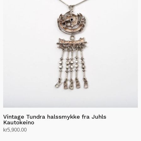
Vintage Tundra halssmykke fra Juhls
Kautokeino
kr
5,900.00
Legg i handlekurv