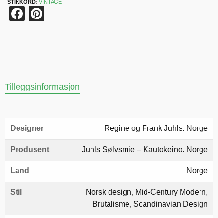
STIKKORD:
VINTAGE
Facebook
Pinterest
Tilleggsinformasjon
Designer
Regine og Frank Juhls. Norge
Produsent
Juhls Sølvsmie – Kautokeino. Norge
Land
Norge
Stil
Norsk design
,
Mid-Century Modern
,
Brutalisme
,
Scandinavian Design