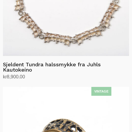
Sjeldent Tundra halssmykke fra Juhls
Kautokeino
kr
8,900.00
Legg i handlekurv