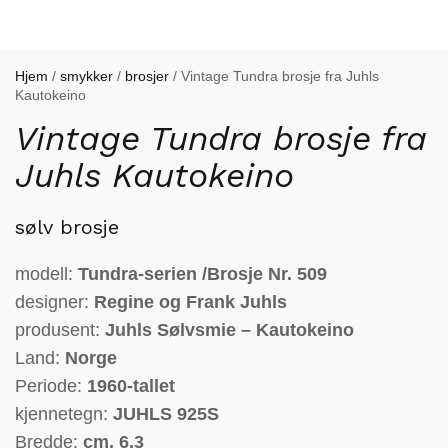
Hjem
/
smykker
/
brosjer
/ Vintage Tundra brosje fra Juhls
Kautokeino
Vintage Tundra brosje fra
Juhls Kautokeino
sølv brosje
modell:
Tundra-serien /Brosje Nr. 509
designer:
Regine og Frank Juhls
produsent:
Juhls Sølvsmie – Kautokeino
Land:
Norge
Periode:
1960-tallet
kjennetegn:
JUHLS
925S
Bredde:
cm. 6,3