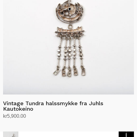
Vintage Tundra halssmykke fra Juhls
Kautokeino
kr
5,900.00
Legg i handlekurv