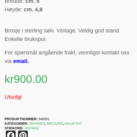
Bredde:
cm. 5
Høyde:
cm. 4,8
Brosje i sterling sølv. Vintage. Veldig god stand.
Enkelte brukspor.
For spørsmål angående frakt, vennligst kontakt oss
via
email
.
kr
900.00
Utsolgt
PRODUKTNUMMER:
540001
KATEGORIER:
SMYKKER
,
BROSJER
,
HALSPYNT
STIKKORD:
VINTAGE
Facebook
Pinterest