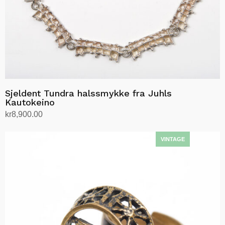
Sjeldent Tundra halssmykke fra Juhls
Kautokeino
kr
8,900.00
Legg i handlekurv