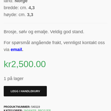
land:
Norge
bredde: cm.
4,3
høyde: cm.
3,3
Brosje, sølv og emalje. Veldig god stand.
For spørsmål angående frakt, vennligst kontakt oss
via
email
.
kr
2,500.00
1 på lager
LEGG I HANDLEKURV
PRODUKTNUMMER:
540119
KATEGORIER:
SMYKKER
,
BROSJER