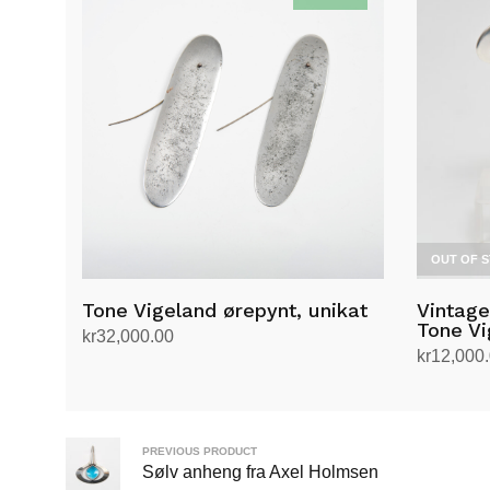
OUT OF 
Tone Vigeland ørepynt, unikat
Vintage
Tone Vi
kr
32,000.00
kr
12,000
Legg i handlekurv
Les mer
PREVIOUS PRODUCT
Sølv anheng fra Axel Holmsen