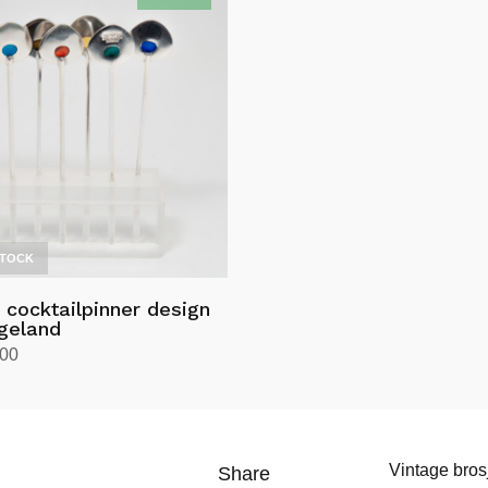
STOCK
 cocktailpinner design
geland
.00
Vintage bros
Share