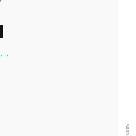
SJER
k
est