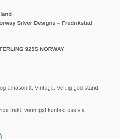
eland
orway Silver Designs – Fredrikstad
STERLING 925S NORWAY
v og amasonitt
.
Vintage. Veldig god stand.
e frakt, vennligst kontakt oss via
0