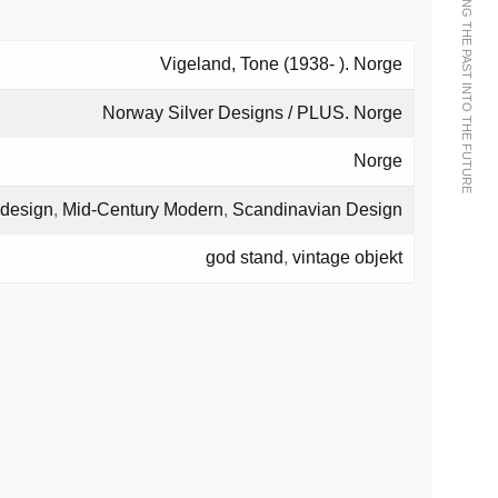
WE BRING THE PAST INTO THE FUTURE
Vigeland, Tone (1938- ). Norge
Norway Silver Designs / PLUS. Norge
Norge
 design
,
Mid-Century Modern
,
Scandinavian Design
god stand
,
vintage objekt