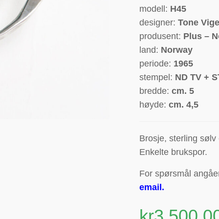
modell:
H45
designer:
Tone Vig
produsent:
Plus – N
land:
Norway
periode:
1965
stempel:
ND TV + 
bredde:
cm.
5
høyde:
cm.
4,5
Brosje, sterling søl
Enkelte brukspor.
For spørsmål angåend
email
.
kr
3,500.0