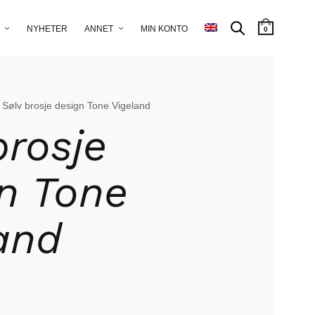
NYHETER
ANNET
MIN KONTO
0
 Sølv brosje design Tone Vigeland
brosje
n Tone
and