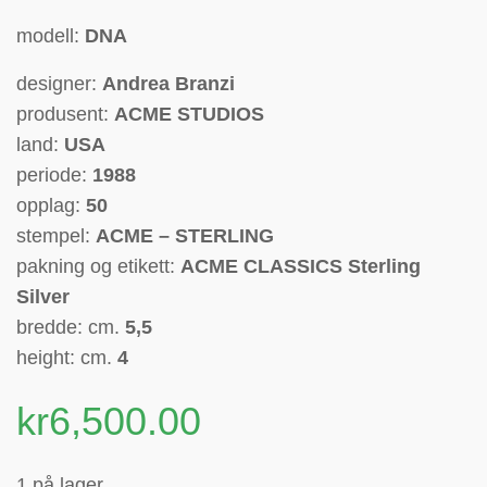
modell:
DNA
designer:
Andrea Branzi
produsent:
ACME STUDIOS
land:
USA
periode:
1988
opplag:
50
stempel:
ACME – STERLING
pakning og etikett:
ACME CLASSICS Sterling
Silver
bredde: cm.
5,5
height: cm.
4
kr
6,500.00
1 på lager