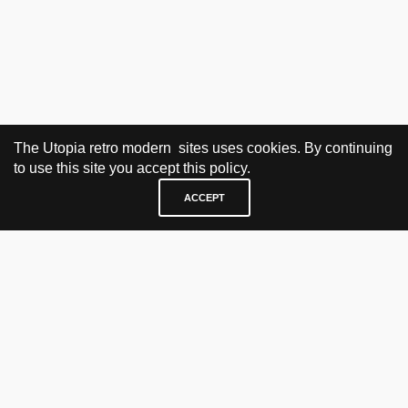
The Utopia retro modern sites uses cookies. By continuing
to use this site you accept this policy.
ACCEPT
BESØK OG KONTAKT
Fra tirsdag til fredag 12.30 - 18.00 Lørdager 13.00 - 16.00
KJØP HER