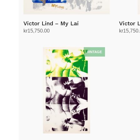
Victor Lind – My Lai
Victor 
kr
15,750.00
kr
15,750
Legg i handlekurv
Legg i h