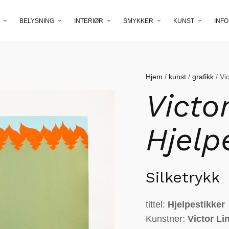
BELYSNING
INTERIØR
SMYKKER
KUNST
INFO
Hjem
/
kunst
/
grafikk
/ Vi
Victo
Hjelp
Silketrykk
tittel:
Hjelpestikker
Kunstner:
Victor Li