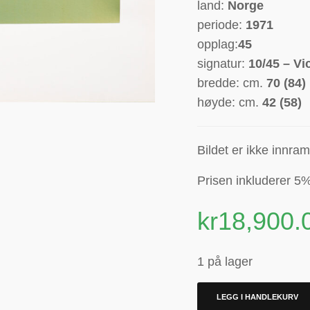
land:
Norge
periode:
1971
opplag:
45
signatur:
10/45 – Vic
bredde: cm.
70 (84)
høyde: cm.
42 (58)
Bildet er ikke innra
Prisen inkluderer 5%
kr
18,900.
1 på lager
LEGG I HANDLEKURV