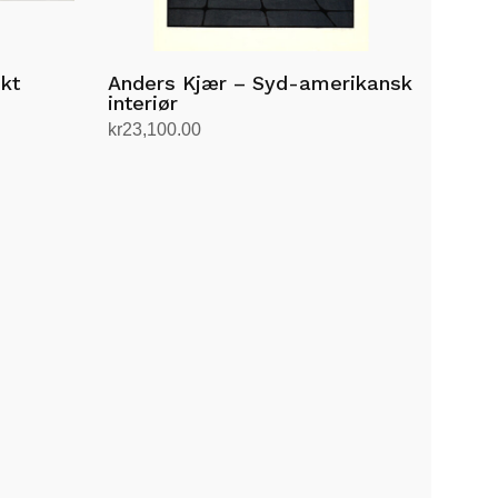
kt
Anders Kjær – Syd-amerikansk
interiør
kr
23,100.00
Legg i handlekurv