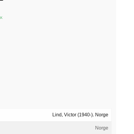
KK
k
est
Lind, Victor (1940-). Norge
Norge