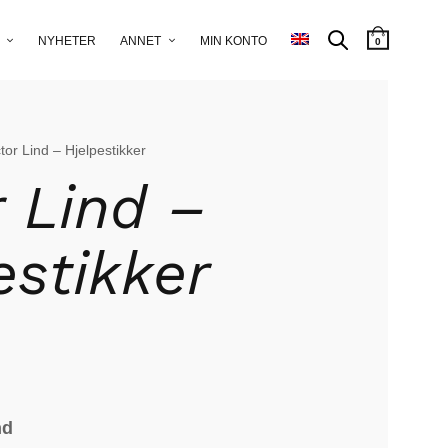
NYHETER
ANNET
MIN KONTO
0
ctor Lind – Hjelpestikker
r Lind –
estikker
nd