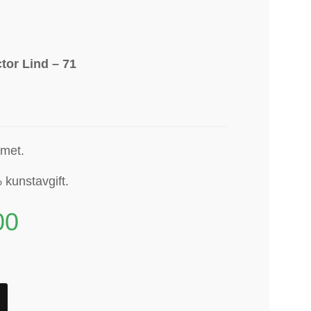
tor Lind – 71
mmet.
 kunstavgift.
00