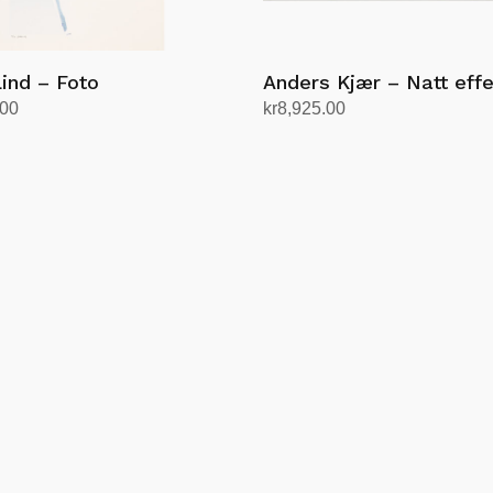
Lind – Foto
Anders Kjær – Natt effe
.00
kr
8,925.00
andlekurv
Legg i handlekurv