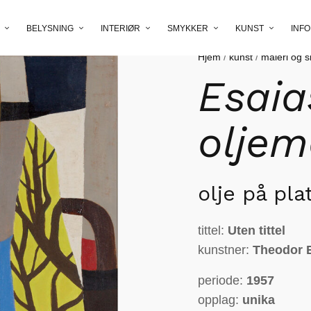
BELYSNING
INTERIØR
SMYKKER
KUNST
INFO
Hjem
/
kunst
/
maleri og s
Esaia
oljem
olje på pla
tittel:
Uten tittel
kunstner:
Theodor E
periode:
1957
opplag:
unika