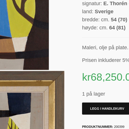
signatur:
E. Thorén 
land:
Sverige
bredde: cm.
54 (70)
høyde: cm.
64 (81)
Maleri, olje på plate
Prisen inkluderer 5%
kr
68,250.
1 på lager
LEGG I HANDLEKURV
PRODUKTNUMMER:
200399