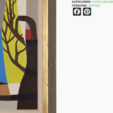
KATEGORIER:
KUNST
,
MALER
STIKKORD:
VINTAGE
Faceboo
Pinter