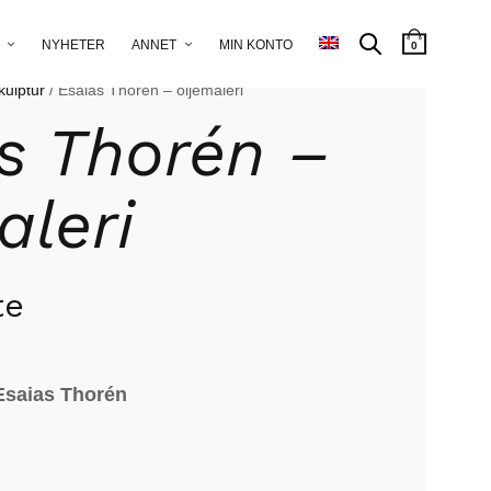
NYHETER
ANNET
MIN KONTO
0
kulptur
/ Esaias Thorén – oljemaleri
s Thorén –
aleri
te
saias Thorén