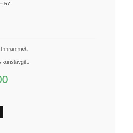
– 57
.
Innrammet.
 kunstavgift.
00