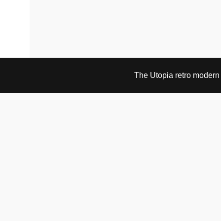
The Utopia retro modern s
BESØK OG KONTAKT
Fra tirsdag til fredag 12.30 - 18.00 Lørdager 13.00 -
16.00