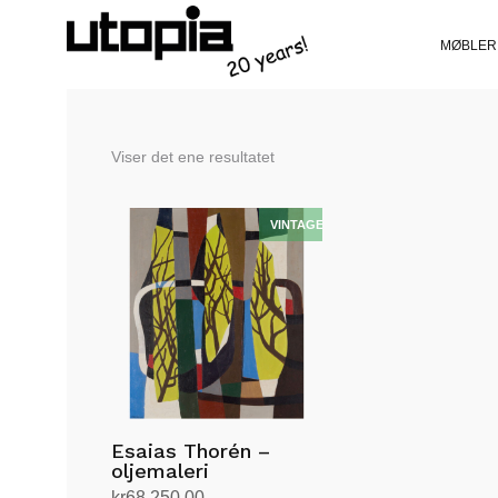
MØBLER
Viser det ene resultatet
Esaias Thorén –
oljemaleri
kr
68,250.00