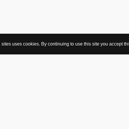
ites uses cookies. By continuing to use this site you accept this
KJØP HER
nettbutikk
vintage
politisk kunst
utopia workshop
kjøpsvilkår