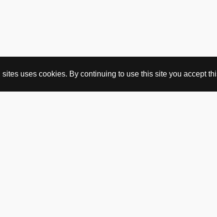
ites uses cookies. By continuing to use this site you accept this
KJØP HER
nettbutikk
vintage
politisk kunst
utopia workshop
kjøpsvilkår