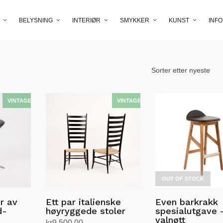
BELYSNING
INTERIØR
SMYKKER
KUNST
INFO
OUT OF STOCK
r av
Ett par italienske
Even barkrakk
d-
høyryggede stoler
spesialutgave 
valnøtt
kr
9,500.00