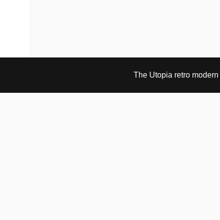
The Utopia retro modern s
BESØK OG KONTAKT
Fra tirsdag til fredag 12.30 - 18.00 Lørdager 13.00 -
16.00