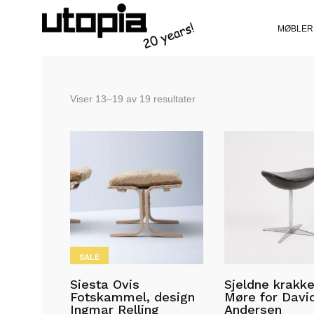
MØBLER
Sortert
Viser 13–19 av 19 resultater
etter
siste
SALE
Siesta Ovis
Sjeldne krakke
Fotskammel, design
Møre for Davi
Ingmar Relling
Andersen