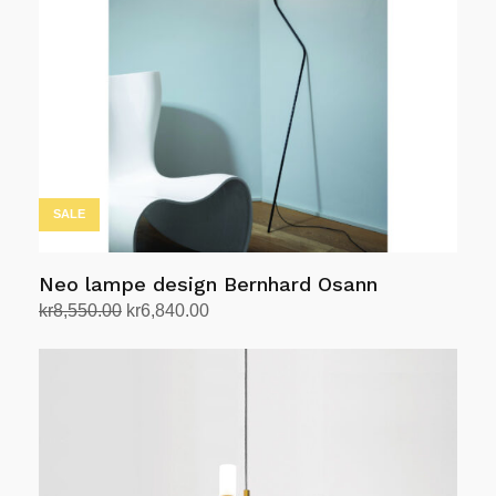
SALE
Neo lampe design Bernhard Osann
Opprinnelig
Nåværende
kr
8,550.00
kr
6,840.00
pris
pris
Legg i handlekurv
var:
er:
kr8,550.00.
kr6,840.00.