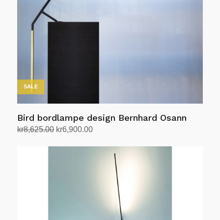
SALE
Bird bordlampe design Bernhard Osann
Opprinnelig
Nåværende
kr
8,625.00
kr
6,900.00
pris
pris
Legg i handlekurv
var:
er:
kr8,625.00.
kr6,900.00.