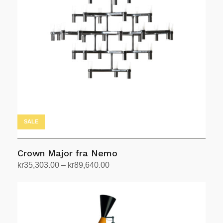
varianter.
Alternativene
kan
velges
på
produktsiden
SALE
Crown Major fra Nemo
Prisområde:
kr
35,303.00
–
kr
89,640.00
kr35,303.00
Velg alternativ
Dette
til
produktet
kr89,640.00
har
flere