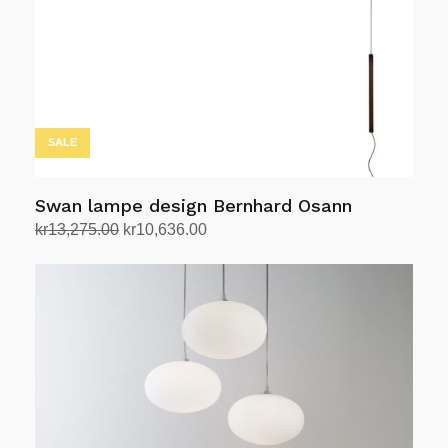
på
produktsiden
SALE
Swan lampe design Bernhard Osann
Opprinnelig
Nåværende
kr
13,275.00
kr
10,636.00
pris
pris
Legg i handlekurv
var:
er:
kr13,275.00.
kr10,636.00.