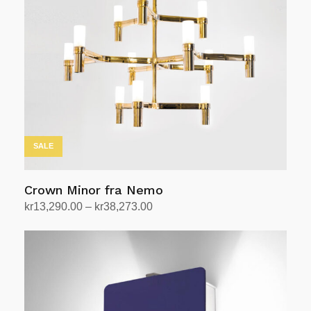
SALE
Crown Minor fra Nemo
Prisområde:
kr
13,290.00
–
kr
38,273.00
kr13,290.00
Velg alternativ
Dette
til
produktet
kr38,273.00
har
flere
varianter.