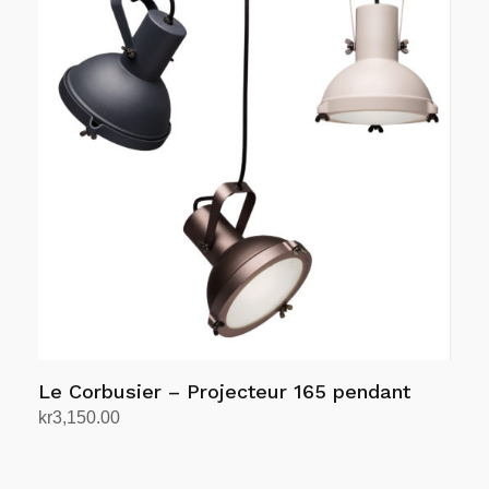
har
flere
varianter.
Alternativene
kan
velges
på
produktsiden
Le Corbusier – Projecteur 165 pendant
kr
3,150.00
Velg alternativ
Dette
produktet