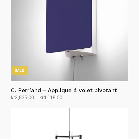
Alternativene
kan
velges
på
produktsiden
SALE
C. Perriand – Applique á volet pivotant
Prisområde:
kr
2,835.00
–
kr
4,118.00
kr2,835.00
Velg alternativ
Dette
til
produktet
kr4,118.00
har
flere