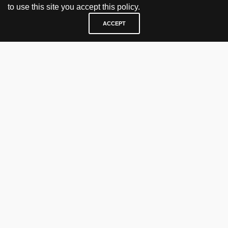
to use this site you accept this policy.
ACCEPT
BESØK OG KONTAKT
Fra tirsdag til fredag 12.30 - 18.00 Lørdager 13.00 - 16.00
KJØP HER
nettbutikk
vintage
politisk kunst
utopia workshop
kjøpsvilkår