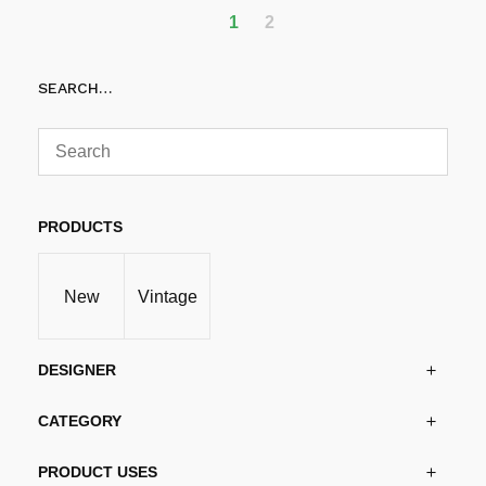
har
1
2
flere
varianter.
SEARCH…
Alternativene
kan
velges
på
produktsiden
PRODUCTS
New
Vintage
DESIGNER
CATEGORY
PRODUCT USES