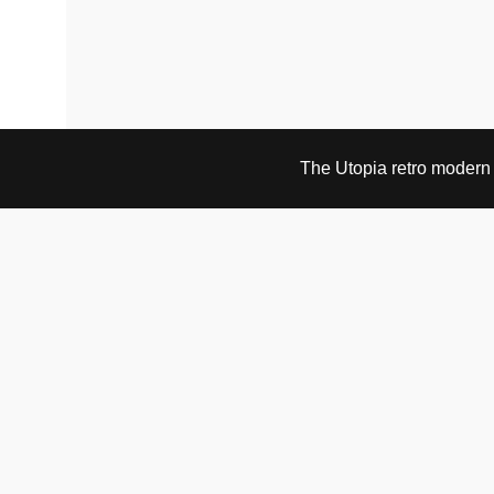
The Utopia retro modern s
BESØK OG KONTAKT
Fra tirsdag til fredag 12.30 - 18.00 Lørdager 13.00 -
16.00