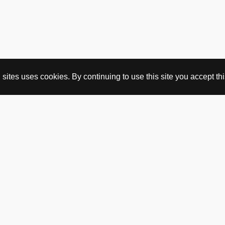
ites uses cookies. By continuing to use this site you accept this
KJØP HER
nettbutikk
vintage
politisk kunst
utopia workshop
kjøpsvilkår