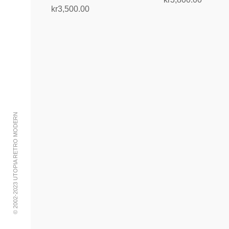
kr
3,500.00
Legg i handlekurv
Legg i handlekurv
© 2002-2023 UTOPIA RETRO MODERN