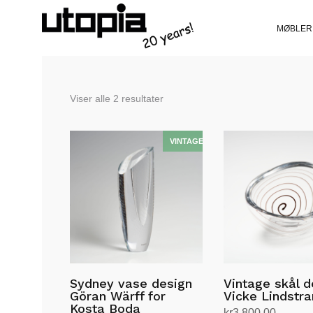
MØBLER
Sortert
Viser alle 2 resultater
etter
siste
Sydney vase design
Vintage skål d
Göran Wärff for
Vicke Lindstr
Kosta Boda
kr
3,800.00