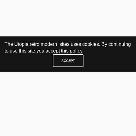
The Utopia retro modern sites uses cookies. By continuing
to use this site you accept this policy.
ACCEPT
BESØK OG KONTAKT
Fra tirsdag til fredag 12.30 - 18.00 Lørdager 13.00 - 16.00
KJØP HER