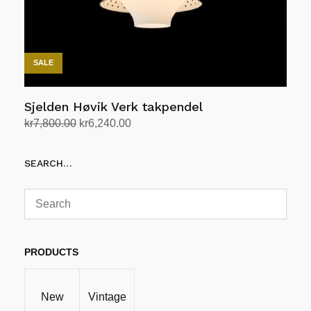
SALE
Sjelden Høvik Verk takpendel
Opprinnelig
Nåværende
kr
7,800.00
kr
6,240.00
pris
pris
Legg i handlekurv
var:
er:
SEARCH…
kr7,800.00.
kr6,240.00.
PRODUCTS
New
Vintage