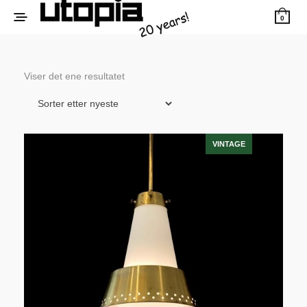
0
Viser det ene resultatet