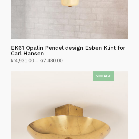
EK61 Opalin Pendel design Esben Klint for
Carl Hansen
Prisområde:
kr
4,931.00
–
kr
7,480.00
kr4,931.00
Velg alternativ
Dette
til
produktet
kr7,480.00
har
flere
varianter.
Alternativene
kan
velges
på