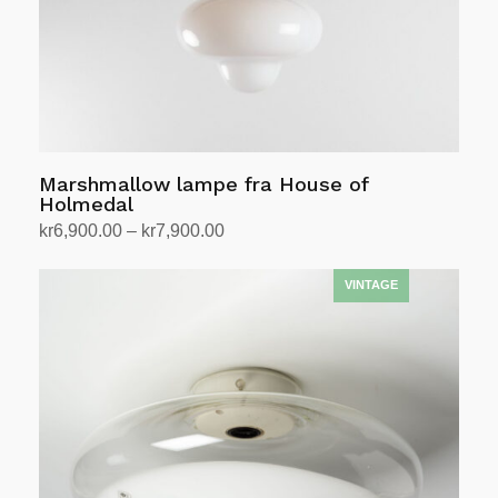
Marshmallow lampe fra House of
Holmedal
Prisområde:
kr
6,900.00
–
kr
7,900.00
kr6,900.00
Velg alternativ
Dette
til
produktet
kr7,900.00
har
flere
varianter.
Alternativene
kan
velges
på