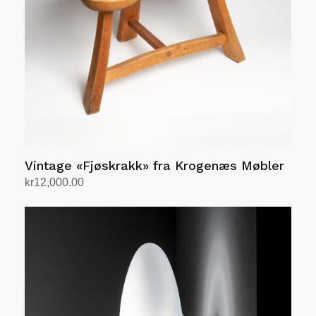
Vintage «Fjøskrakk» fra Krogenæs Møbler
kr
12,000.00
Legg i handlekurv