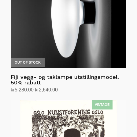
OUT OF STOCK
Fiji vegg- og taklampe utstillingsmodell
50% rabatt
Opprinnelig
Nåværende
kr
5,280.00
kr
2,640.00
pris
pris
Velg alternativ
Dette
var:
er:
produktet
kr5,280.00.
kr2,640.00.
har
flere
varianter.