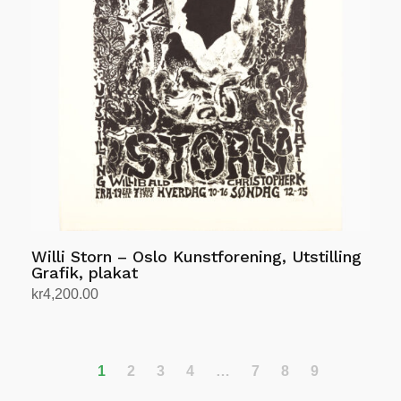
Alternativene
kan
velges
på
produktsiden
Willi Storn – Oslo Kunstforening, Utstilling
Grafik, plakat
kr
4,200.00
Legg i handlekurv
1
2
3
4
…
7
8
9