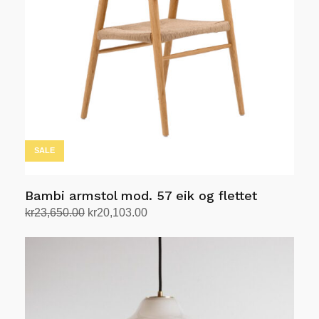
SALE
Bambi armstol mod. 57 eik og flettet
Opprinnelig
Nåværende
kr
23,650.00
kr
20,103.00
pris
pris
Legg i handlekurv
var:
er:
kr23,650.00.
kr20,103.00.