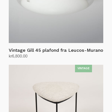
produktsiden
Vintage Gill 45 plafond fra Leucos-Murano
kr
6,800.00
Legg i handlekurv