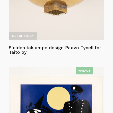
produktsiden
OUT OF STOCK
Sjelden taklampe design Paavo Tynell for
Taito oy
Les mer