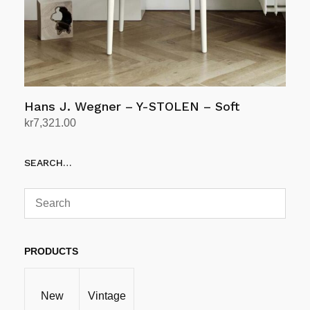
Hans J. Wegner – Y-STOLEN – Soft
kr
7,321.00
Velg alternativ
Dette
SEARCH…
produktet
har
flere
varianter.
Alternativene
kan
PRODUCTS
velges
på
New
Vintage
produktsiden