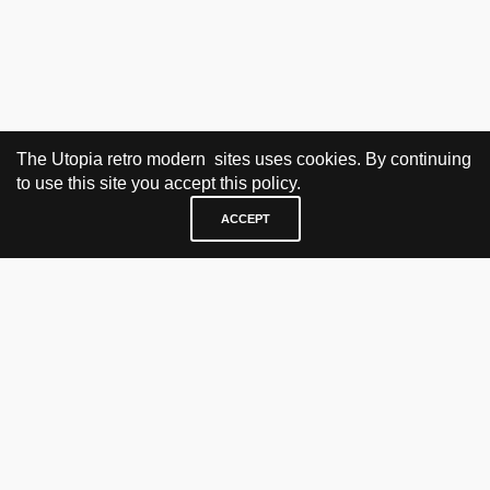
The Utopia retro modern sites uses cookies. By continuing
to use this site you accept this policy.
ACCEPT
BESØK OG KONTAKT
Fra tirsdag til fredag 12.30 - 18.00 Lørdager 13.00 - 16.00
KJØP HER