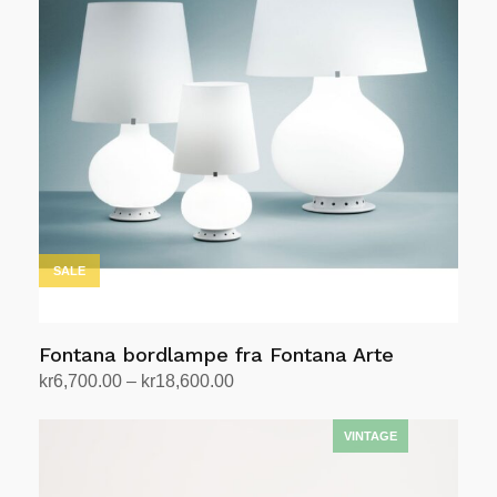
SALE
Fontana bordlampe fra Fontana Arte
Prisområde:
kr
6,700.00
–
kr
18,600.00
kr6,700.00
Velg alternativ
Dette
til
produktet
kr18,600.00
har