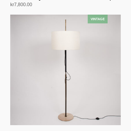
kr
7,800.00
Legg i handlekurv