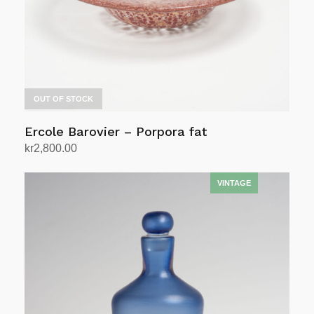
OUT OF STOCK
Ercole Barovier – Porpora fat
kr
2,800.00
Les mer