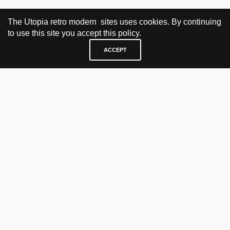
The Utopia retro modern sites uses cookies. By continuing
to use this site you accept this policy.
ACCEPT
BESØK OG KONTAKT
Fra tirsdag til fredag 12.30 - 18.00 Lørdager 13.00 - 16.00
KJØP HER
nettbutikk
vintage
politisk kunst
utopia workshop