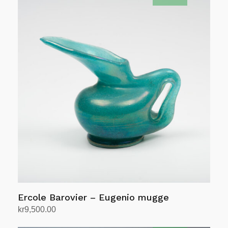
Ercole Barovier – Eugenio mugge
kr
9,500.00
Legg i handlekurv