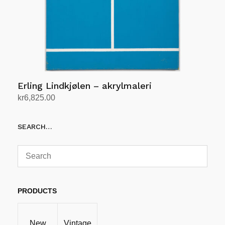
Erling Lindkjølen – akrylmaleri
kr
6,825.00
Legg i handlekurv
SEARCH…
PRODUCTS
New
Vintage