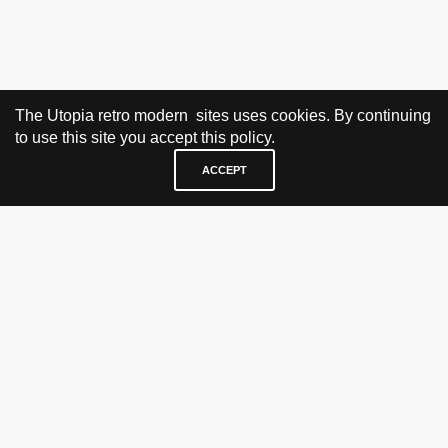
The Utopia retro modern sites uses cookies. By continuing
to use this site you accept this policy.
ACCEPT
BESØK OG KONTAKT
Fra tirsdag til fredag 12.30 - 18.00 Lørdager 13.00 - 16.00
KJØP HER
nettbutikk