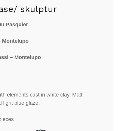
ase/ skulptur
Du Pasquier
– Montelupo
ossi – Montelupo
h elements cast in white clay. Matt
 light blue glaze.
pieces