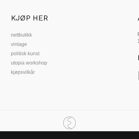
KJØP HER
nettbutikk
vintage
politisk kunst
utopia workshop
kjøpsvilkår
SIDEN 2002