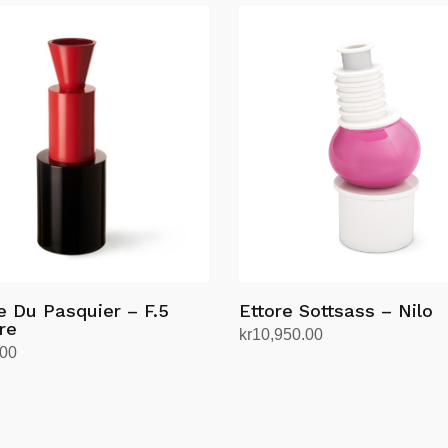
e Du Pasquier – F.5
Ettore Sottsass – Nilo
re
kr
10,950.00
.00
Legg i handlekurv
andlekurv