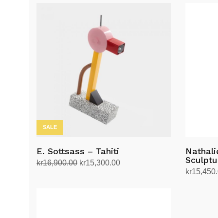
SALE
E. Sottsass – Tahiti
Nathali
Sculptu
Opprinnelig
Nåværende
kr
16,900.00
kr
15,300.00
kr
15,450
pris
pris
Legg i handlekurv
Legg i h
var:
er:
kr16,900.00.
kr15,300.00.