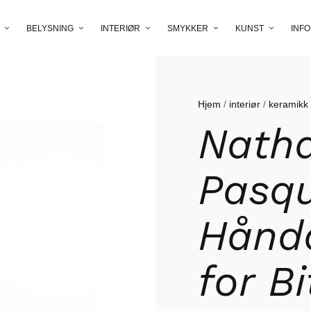
BELYSNING
INTERIØR
SMYKKER
KUNST
INFO
Hjem
/
interiør
/
keramikk
Natha
Pasqu
Håndd
for Bi