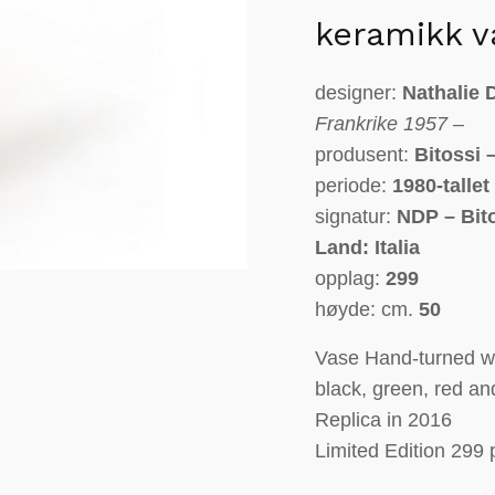
keramikk v
designer:
Nathalie 
Frankrike
1957 –
produsent:
Bitossi 
periode:
1980-tallet
signatur:
NDP – Bit
Land: Italia
opplag:
299
høyde: cm.
50
Vase Hand-turned wit
black, green, red and
Replica in 2016
Limited Edition 299 