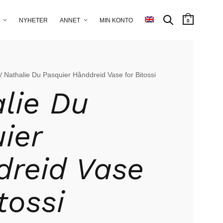
NYHETER
ANNET
MIN KONTO
0
/ Nathalie Du Pasquier Hånddreid Vase for Bitossi
lie Du
ier
reid Vase
tossi