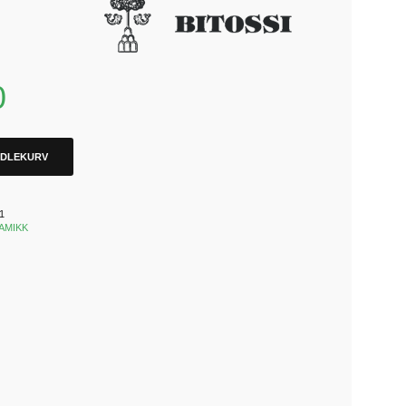
0
NDLEKURV
1
AMIKK
k
est