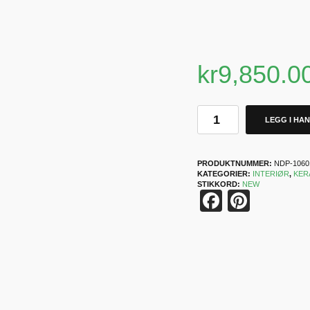
kr
9,850.0
LEGG I HA
PRODUKTNUMMER:
NDP-1060
KATEGORIER:
INTERIØR
,
KER
STIKKORD:
NEW
Faceboo
Pinter