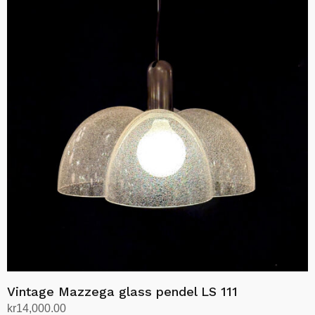
har
flere
varianter.
Alternativene
kan
velges
på
produktsiden
Vintage Mazzega glass pendel LS 111
kr
14,000.00