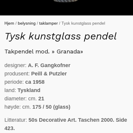
Hjem
/
belysning
/
taklamper
/ Tysk kunstglass pendel
Tysk kunstglass pendel
Takpendel mod. » Granada»
designer:
A. F. Gangkofner
produsent:
Peill & Putzler
periode:
ca 1958
land:
Tyskland
diameter: cm.
21
høyde: cm.
175 / 50 (glass)
Litteratur:
50s Decorative Art. Taschen 2000. Side
423.