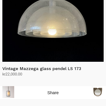
velges
på
produktsiden
Vintage Mazzega glass pendel LS 173
kr
22,000.00
Legg i handlekurv
Share