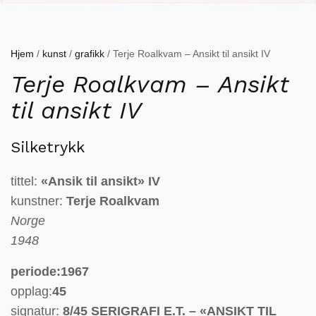
Hjem
/
kunst
/
grafikk
/ Terje Roalkvam – Ansikt til ansikt IV
Terje Roalkvam – Ansikt
til ansikt IV
Silketrykk
tittel:
«Ansik til ansikt» IV
kunstner:
Terje Roalkvam
Norge
1948
periode:1967
opplag:
45
signatur:
8/45 SERIGRAFI E.T. – «ANSIKT TIL