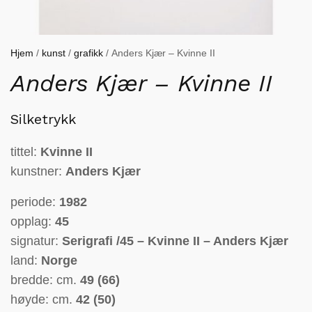
Hjem
/
kunst
/
grafikk
/ Anders Kjær – Kvinne II
Anders Kjær – Kvinne II
Silketrykk
tittel:
Kvinne I
I
kunstner:
Anders Kjær
periode:
1982
opplag:
45
signatur:
Serigrafi /45 – Kvinne II – Anders Kjær
land:
Norge
bredde: cm.
49 (66)
høyde: cm.
42 (50)