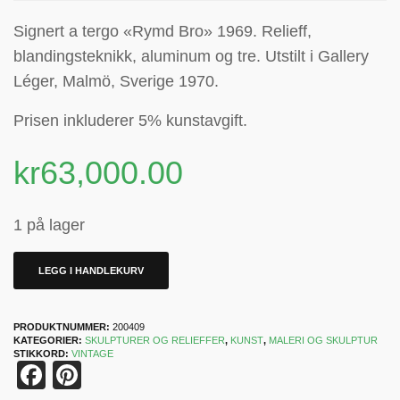
Signert a tergo «Rymd Bro» 1969. R
elieff,
blandingsteknikk,
aluminum og tre. Utstilt i Gallery
Léger, Malmö, Sverige 1970.
Prisen inkluderer 5% kunstavgift.
kr
63,000.00
1 på lager
LEGG I HANDLEKURV
PRODUKTNUMMER:
200409
KATEGORIER:
SKULPTURER OG RELIEFFER
,
KUNST
,
MALERI OG SKULPTUR
STIKKORD:
VINTAGE
Facebook
Pinterest