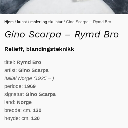
Hjem
/
kunst
/
maleri og skulptur
/ Gino Scarpa – Rymd Bro
Gino Scarpa – Rymd Bro
R
elieff, blandingsteknikk
tittel:
Rymd Bro
artist:
Gino Scarpa
Italia
/ Norge (
1925 – )
periode:
1969
signatur:
Gino Scarpa
land:
Norge
bredde: cm.
130
høyde: cm.
130