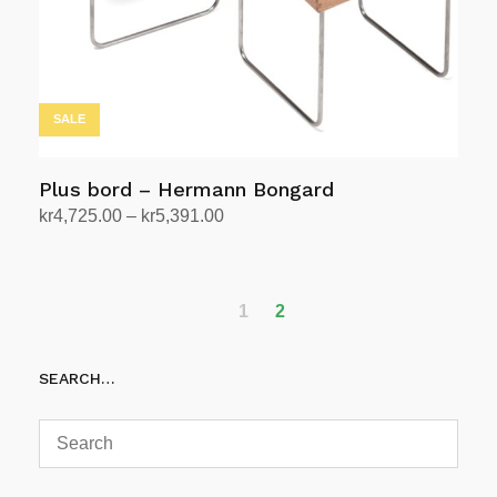
SALE
Plus bord – Hermann Bongard
Prisområde:
kr
4,725.00
–
kr
5,391.00
kr4,725.00
Velg alternativ
Dette
til
produktet
kr5,391.00
har
1
2
flere
varianter.
SEARCH…
Alternativene
kan
velges
på