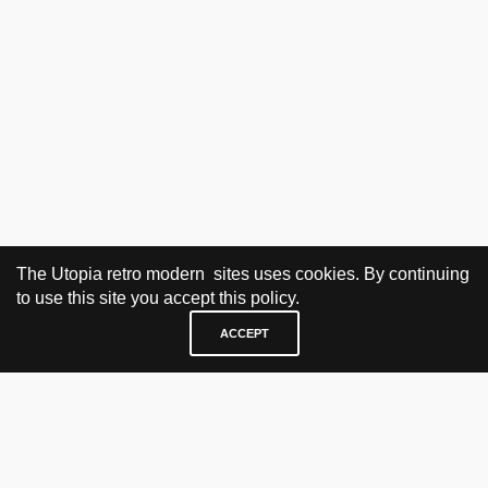
The Utopia retro modern sites uses cookies. By continuing
to use this site you accept this policy.
ACCEPT
BESØK OG KONTAKT
Fra tirsdag til fredag 12.30 - 18.00 Lørdager 13.00 - 16.00