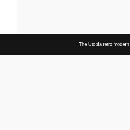
The Utopia retro modern s
BESØK OG KONTAKT
Fra tirsdag til fredag 12.30 - 18.00 Lørdager 13.00 -
16.00