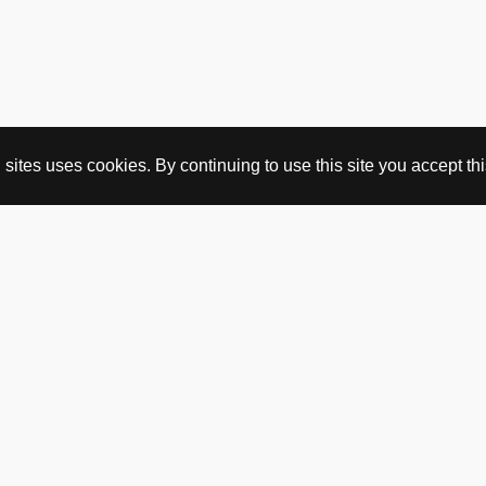
ites uses cookies. By continuing to use this site you accept this
KJØP HER
nettbutikk
vintage
politisk kunst
utopia workshop
kjøpsvilkår