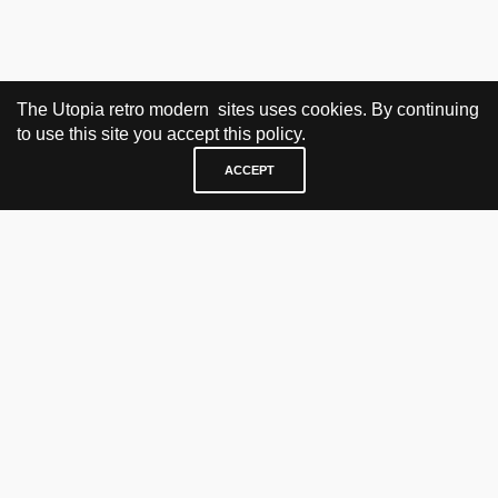
The Utopia retro modern sites uses cookies. By continuing
to use this site you accept this policy.
ACCEPT
BESØK OG KONTAKT
Fra tirsdag til fredag 12.30 - 18.00 Lørdager 13.00 - 16.00
KJØP HER
nettbutikk
vintage