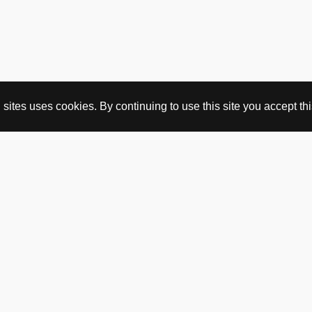
ites uses cookies. By continuing to use this site you accept this
KJØP HER
nettbutikk
vintage
politisk kunst
utopia workshop
kjøpsvilkår