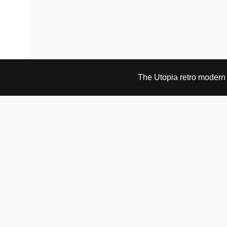
The Utopia retro modern s
BESØK OG KONTAKT
Fra tirsdag til fredag 12.30 - 18.00 Lørdager 13.00 -
16.00