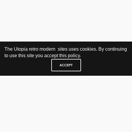
The Utopia retro modern sites uses cookies. By continuing
to use this site you accept this policy.
ACCEPT
BESØK OG KONTAKT
Fra tirsdag til fredag 12.30 - 18.00 Lørdager 13.00 - 16.00
KJØP HER