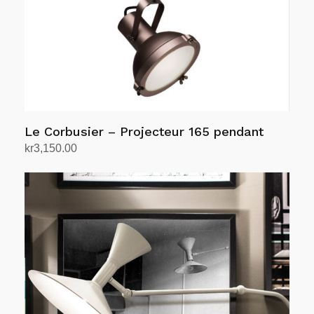
produktsiden
Le Corbusier – Projecteur 165 pendant
kr
3,150.00
Velg alternativ
Dette
produktet
har
flere
varianter.
Alternativene
kan
velges
på