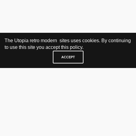
The Utopia retro modern sites uses cookies. By continuing
to use this site you accept this policy.
ACCEPT
BESØK OG KONTAKT
Fra tirsdag til fredag 12.30 - 18.00 Lørdager 13.00 - 16.00
KJØP HER
nettbutikk