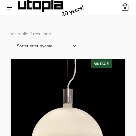
0
Sortert
Viser alle 2 resultater
etter
siste