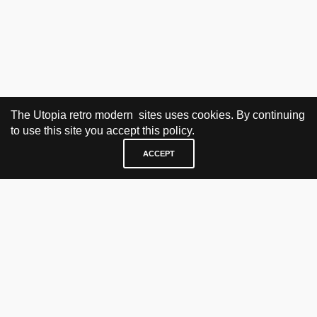
The Utopia retro modern sites uses cookies. By continuing
to use this site you accept this policy.
ACCEPT
BESØK OG KONTAKT
Fra tirsdag til fredag 12.30 - 18.00 Lørdager 13.00 - 16.00
KJØP HER