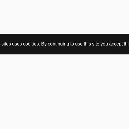
ites uses cookies. By continuing to use this site you accept this
KJØP HER
nettbutikk
vintage
politisk kunst
utopia workshop
kjøpsvilkår