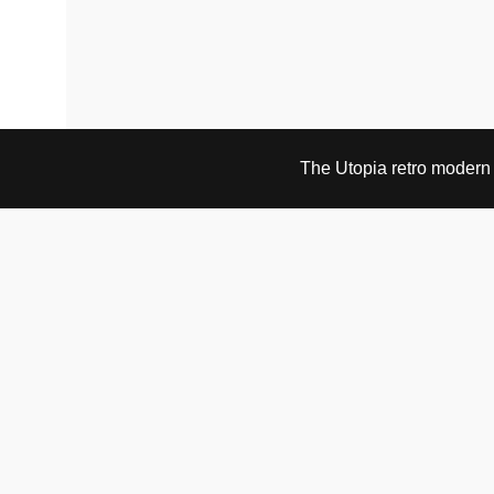
The Utopia retro modern s
BESØK OG KONTAKT
Fra tirsdag til fredag 12.30 - 18.00 Lørdager 13.00 -
16.00