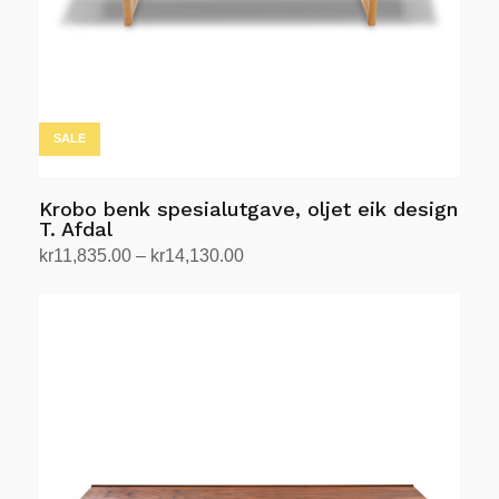
produktsiden
SALE
Krobo benk spesialutgave, oljet eik design
T. Afdal
Prisområde:
kr
11,835.00
–
kr
14,130.00
kr11,835.00
Velg alternativ
Dette
til
produktet
kr14,130.00
har
flere
varianter.
Alternativene
kan
velges