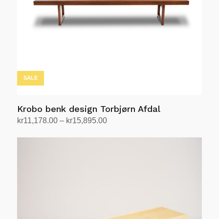
på
produktsiden
SALE
Krobo benk design Torbjørn Afdal
Prisområde:
kr
11,178.00
–
kr
15,895.00
kr11,178.00
Velg alternativ
Dette
til
produktet
kr15,895.00
har
flere
varianter.
Alternativene
kan