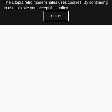
The Utopia retro modern sites uses cookies. By continuing
to use this site you accept this policy.
ACCEPT
BESØK OG KONTAKT
Fra tirsdag til fredag 12.30 - 18.00 Lørdager 13.00 - 16.00
KJØP HER
nettbutikk
vintage
politisk kunst
utopia workshop
kjøpsvilkår