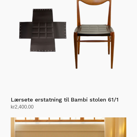
varianter.
Alternativene
kan
velges
på
produktsiden
Lærsete erstatning til Bambi stolen 61/1
kr
2,400.00
Velg alternativ
Dette
produktet
har