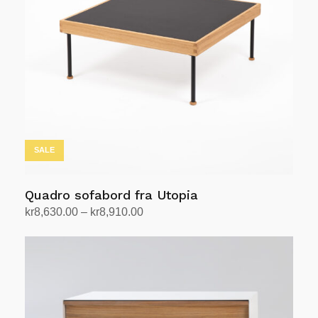
kan
velges
på
produktsiden
SALE
Quadro sofabord fra Utopia
Prisområde:
kr
8,630.00
–
kr
8,910.00
kr8,630.00
Velg alternativ
Dette
til
produktet
kr8,910.00
har
flere
varianter.