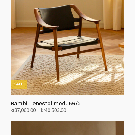
flere
varianter.
Alternativene
kan
velges
på
produktsiden
SALE
Bambi Lenestol mod. 56/2
Prisområde:
kr
37,060.00
–
kr
40,503.00
kr37,060.00
Velg alternativ
Dette
til
produktet
kr40,503.00