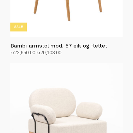
SALE
Bambi armstol mod. 57 eik og flettet
Opprinnelig
Nåværende
kr
23,650.00
kr
20,103.00
pris
pris
Legg i handlekurv
var:
er:
kr23,650.00.
kr20,103.00.