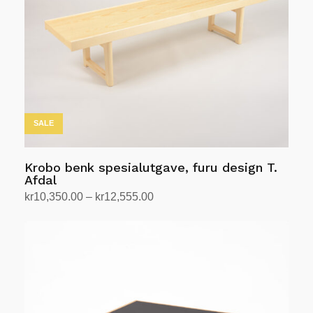
velges
på
produktsiden
SALE
Krobo benk spesialutgave, furu design T.
Afdal
Prisområde:
kr
10,350.00
–
kr
12,555.00
kr10,350.00
Velg alternativ
Dette
til
produktet
kr12,555.00
har
flere
varianter.
Alternativene