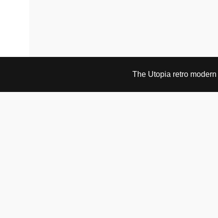
The Utopia retro modern s
BESØK OG KONTAKT
Fra tirsdag til fredag 12.30 - 18.00 Lørdager 13.00 -
16.00