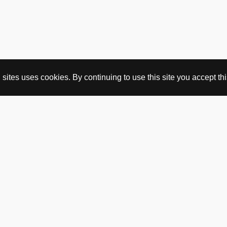
ites uses cookies. By continuing to use this site you accept this
KJØP HER
nettbutikk
vintage
politisk kunst
utopia workshop
kjøpsvilkår