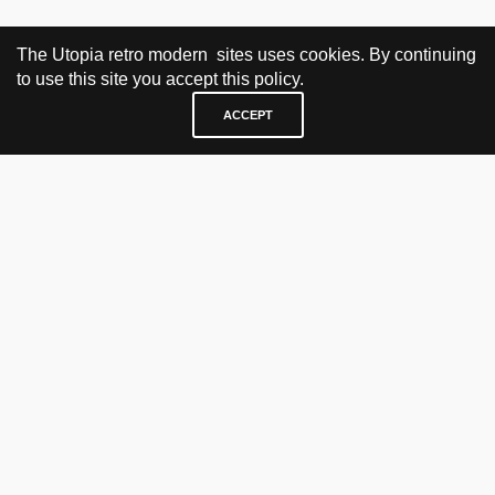
The Utopia retro modern sites uses cookies. By continuing
to use this site you accept this policy.
ACCEPT
BESØK OG KONTAKT
Fra tirsdag til fredag 12.30 - 18.00 Lørdager 13.00 - 16.00
KJØP HER
nettbutikk
vintage
politisk kunst