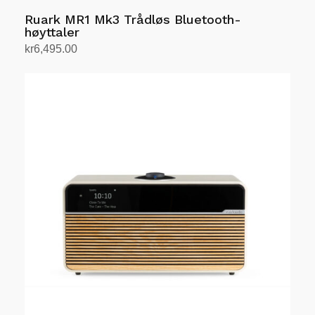
Ruark MR1 Mk3 Trådløs Bluetooth-
høyttaler
kr
6,495.00
Velg alternativ
Dette
produktet
har
flere
varianter.
Alternativene
kan
velges
på
produktsiden