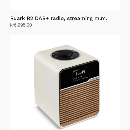
Ruark R2 DAB+ radio, streaming m.m.
kr
6,995.00
Velg alternativ
Dette
produktet
har
flere
varianter.
Alternativene
kan
velges
på
produktsiden