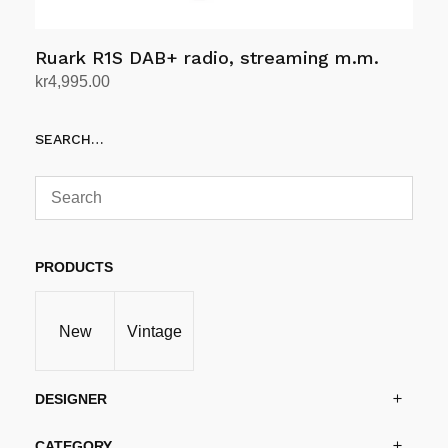
Ruark R1S DAB+ radio, streaming m.m.
kr
4,995.00
Velg alternativ
Dette
SEARCH…
produktet
har
flere
varianter.
Alternativene
kan
PRODUCTS
velges
på
New
Vintage
produktsiden
DESIGNER
CATEGORY