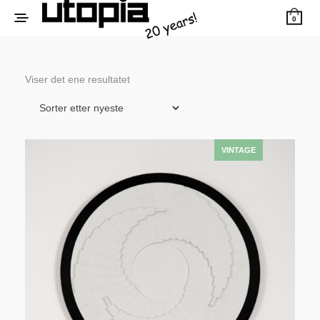
0
Viser det ene resultatet