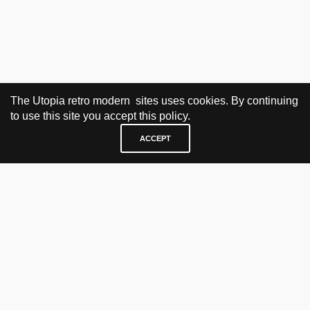
The Utopia retro modern sites uses cookies. By continuing
to use this site you accept this policy.
ACCEPT
BESØK OG KONTAKT
Fra tirsdag til fredag 12.30 - 18.00 Lørdager 13.00 - 16.00
KJØP HER