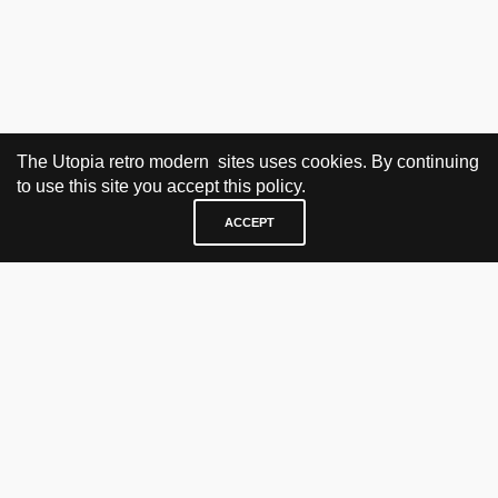
The Utopia retro modern sites uses cookies. By continuing
to use this site you accept this policy.
ACCEPT
BESØK OG KONTAKT
Fra tirsdag til fredag 12.30 - 18.00 Lørdager 13.00 - 16.00
KJØP HER