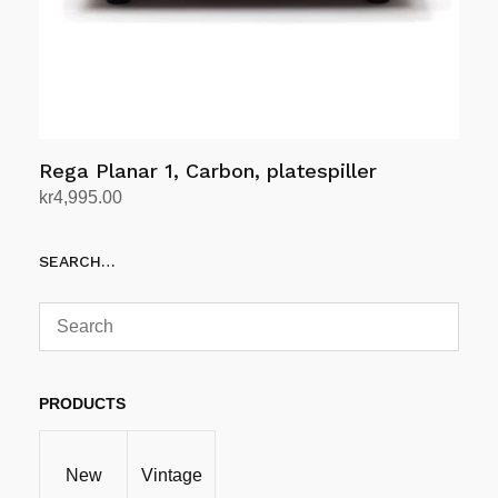
Rega Planar 1, Carbon, platespiller
kr
4,995.00
Velg alternativ
Dette
SEARCH…
produktet
har
flere
varianter.
Alternativene
kan
PRODUCTS
velges
på
New
Vintage
produktsiden