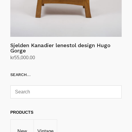
Sjelden Kanadier lenestol design Hugo
Gorge
kr
55,000.00
Legg i handlekurv
SEARCH…
PRODUCTS
New
Vintage