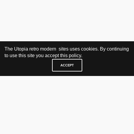
The Utopia retro modern sites uses cookies. By continuing
to use this site you accept this policy.
ACCEPT
BESØK OG KONTAKT
Fra tirsdag til fredag 12.30 - 18.00 Lørdager 13.00 - 16.00
KJØP HER