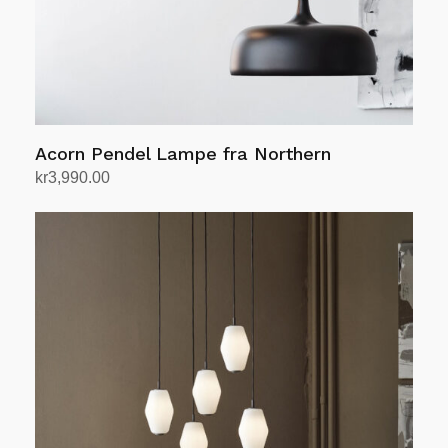
Acorn Pendel Lampe fra Northern
kr
3,990.00
Velg alternativ
Dette
produktet
har
flere
varianter.
Alternativene
kan
velges
på
produktsiden