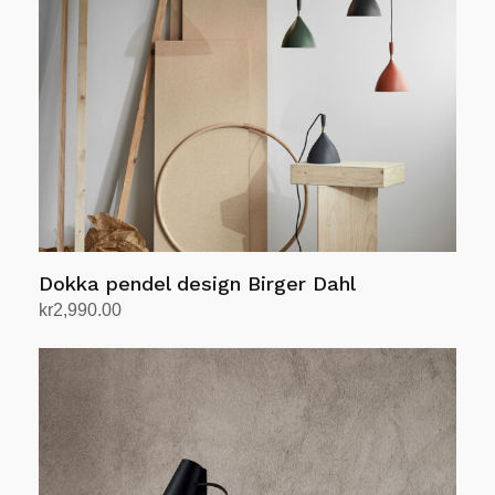
kan
velges
på
produktsiden
Dokka pendel design Birger Dahl
kr
2,990.00
Velg alternativ
Dette
produktet
har
flere
varianter.
Alternativene