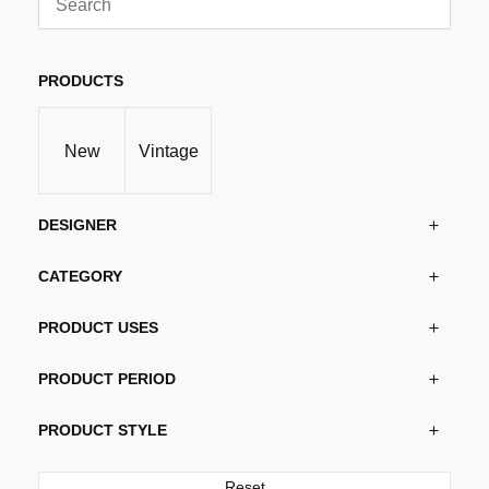
varianter.
Alternativene
kan
PRODUCTS
velges
på
New
Vintage
produktsiden
DESIGNER
CATEGORY
PRODUCT USES
PRODUCT PERIOD
PRODUCT STYLE
Reset