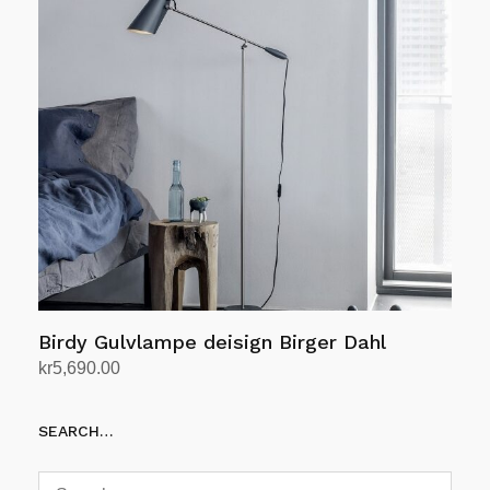
Alternativene
kan
velges
på
produktsiden
Birdy Gulvlampe deisign Birger Dahl
kr
5,690.00
Velg alternativ
Dette
SEARCH…
produktet
har
flere