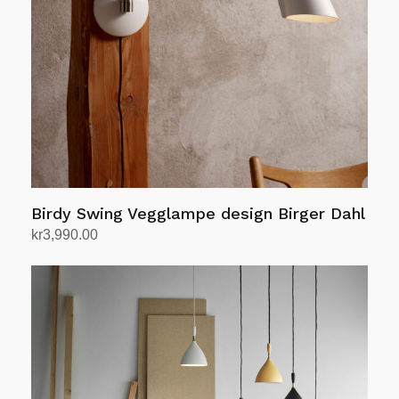
velges
på
produktsiden
Birdy Swing Vegglampe design Birger Dahl
kr
3,990.00
Velg alternativ
Dette
produktet
har
flere
varianter.
Alternativene