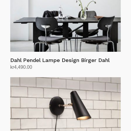
på
produktsiden
Dahl Pendel Lampe Design Birger Dahl
kr
4,490.00
Velg alternativ
Dette
produktet
har
flere
varianter.
Alternativene
kan
velges