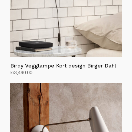
på
produktsiden
Birdy Vegglampe Kort design Birger Dahl
kr
3,490.00
Velg alternativ
Dette
produktet
har
flere
varianter.
Alternativene
kan