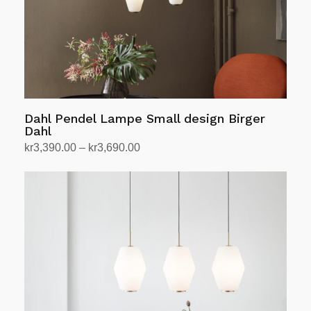
Dahl Pendel Lampe Small design Birger
Dahl
Prisområde:
kr
3,390.00
–
kr
3,690.00
kr3,390.00
Velg alternativ
Dette
til
produktet
kr3,690.00
har
flere
varianter.
Alternativene
kan
velges