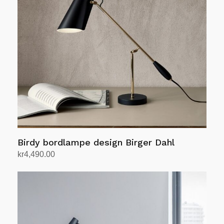
kan
velges
på
produktsiden
Birdy bordlampe design Birger Dahl
kr
4,490.00
Velg alternativ
Dette
produktet
har
flere
varianter.