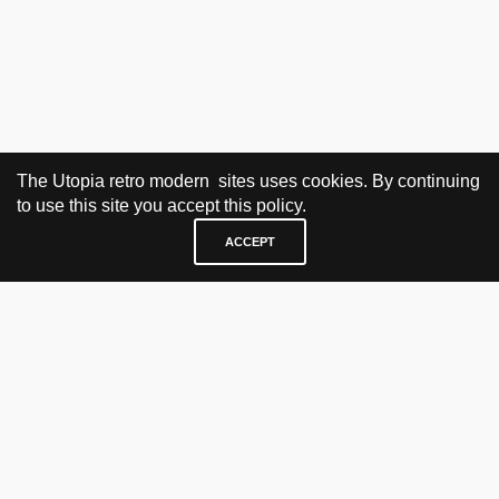
The Utopia retro modern sites uses cookies. By continuing
to use this site you accept this policy.
ACCEPT
BESØK OG KONTAKT
Fra tirsdag til fredag 12.30 - 18.00 Lørdager 13.00 - 16.00
KJØP HER