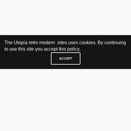
The Utopia retro modern sites uses cookies. By continuing
to use this site you accept this policy.
ACCEPT
BESØK OG KONTAKT
Fra tirsdag til fredag 12.30 - 18.00 Lørdager 13.00 - 16.00
KJØP HER